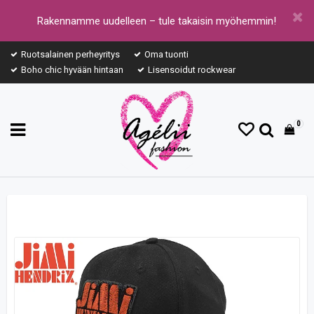
Rakennamme uudelleen – tule takaisin myöhemmin!
Ruotsalainen perheyritys
Oma tuonti
Boho chic hyvään hintaan
Lisensoidut rockwear
0