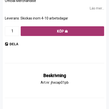
Official Merchandise
Läs mer...
Leverans:
Skickas inom 4-10 arbetsdagar
KÖP
DELA
Beskrivning
Art.nr: jhxcap01pb