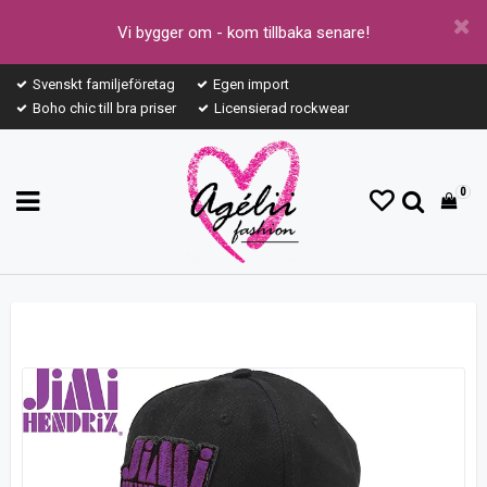
Vi bygger om - kom tillbaka senare!
Svenskt familjeföretag
Egen import
Boho chic till bra priser
Licensierad rockwear
0