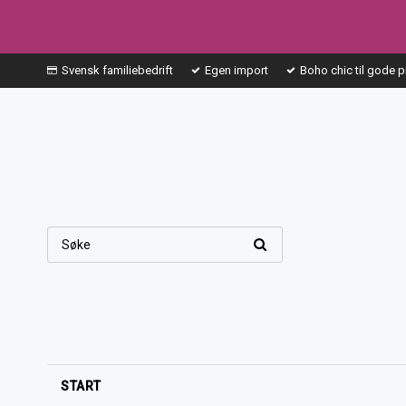
Svensk familiebedrift
Egen import
Boho chic til gode p
START