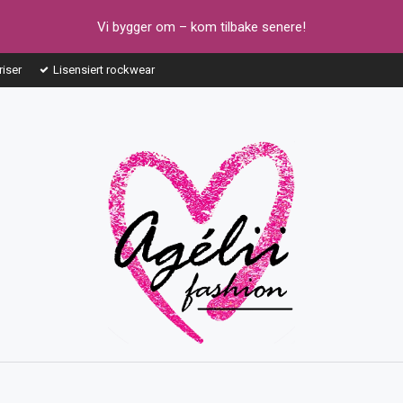
Vi bygger om – kom tilbake senere!
riser
Lisensiert rockwear