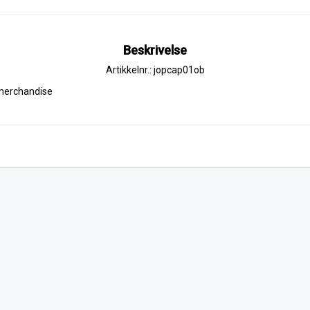
Beskrivelse
Artikkelnr.: jopcap01ob
d merchandise