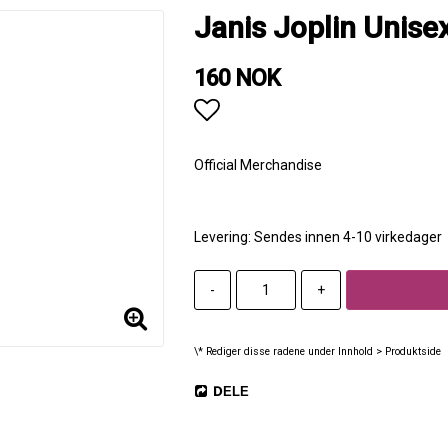
Janis Joplin Unise
160 NOK
Add to list of favorites
Official Merchandise
Levering:
Sendes innen 4-10 virkedager
-
+
\* Rediger disse radene under Innhold > Produktside
DELE