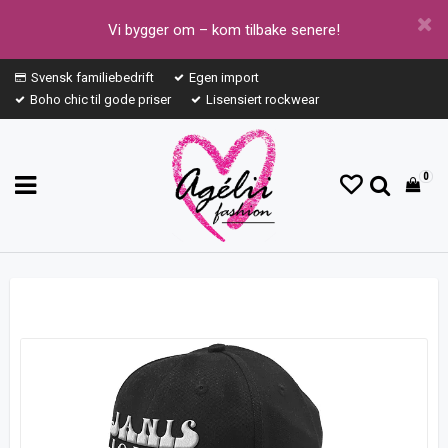
Vi bygger om – kom tilbake senere!
Svensk familiebedrift
Egen import
Boho chic til gode priser
Lisensiert rockwear
0