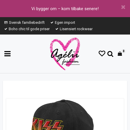
Vi bygger om – kom tilbake senere!
Svensk familiebedrift
Egen import
Boho chic til gode priser
Lisensiert rockwear
0