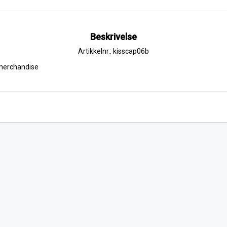
Beskrivelse
Artikkelnr.: kisscap06b
d merchandise