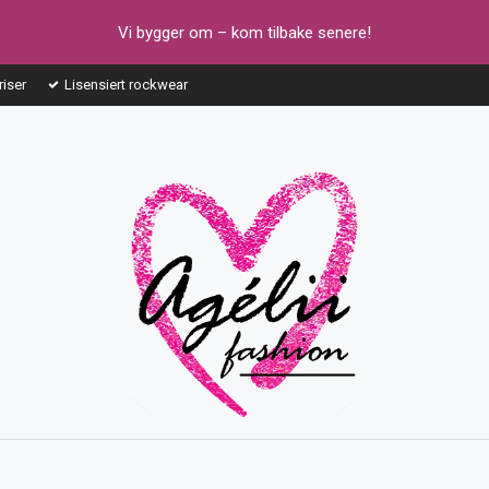
Vi bygger om – kom tilbake senere!
riser
Lisensiert rockwear