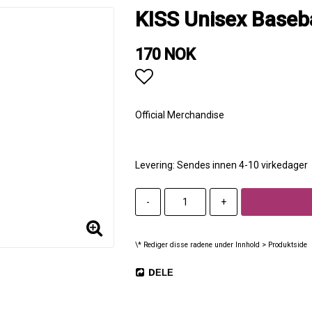
KISS Unisex Baseba
170 NOK
Add to list of favorites
Official Merchandise
Levering:
Sendes innen 4-10 virkedager
-
+
\* Rediger disse radene under Innhold > Produktside
DELE