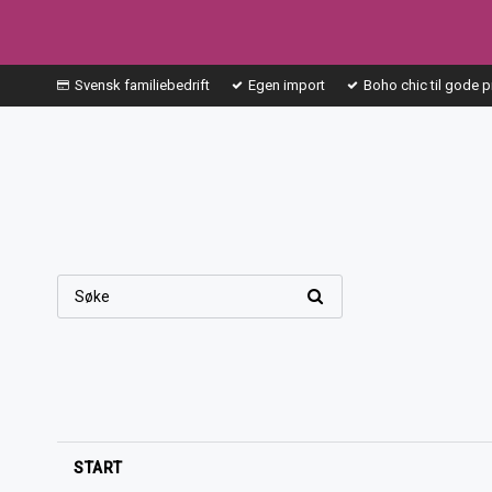
Svensk familiebedrift
Egen import
Boho chic til gode p
START