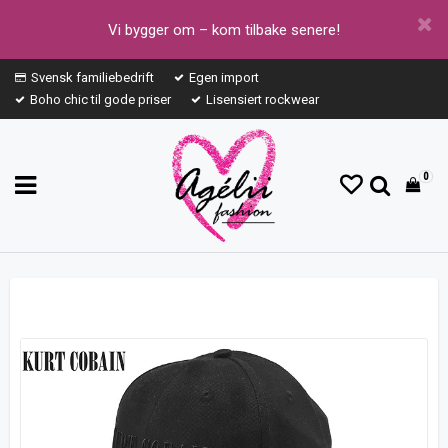
Vi bygger om – kom tilbake senere!
Svensk familiebedrift
Egen import
Boho chic til gode priser
Lisensiert rockwear
0