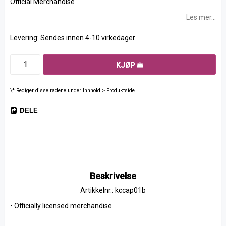
Official Merchandise
Les mer...
Levering:
Sendes innen 4-10 virkedager
KJØP
\* Rediger disse radene under Innhold > Produktside
DELE
Beskrivelse
Artikkelnr.: kccap01b
• Officially licensed merchandise