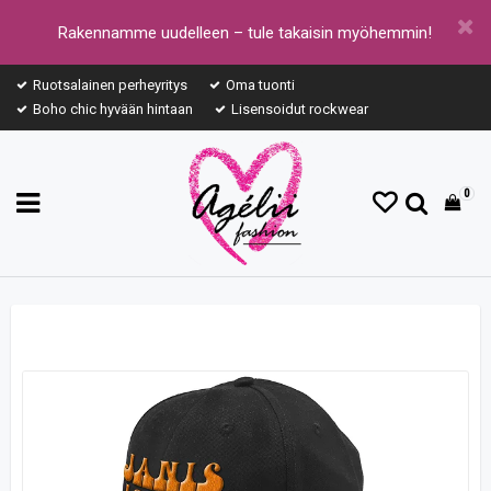
Rakennamme uudelleen – tule takaisin myöhemmin!
Ruotsalainen perheyritys
Oma tuonti
Boho chic hyvään hintaan
Lisensoidut rockwear
0