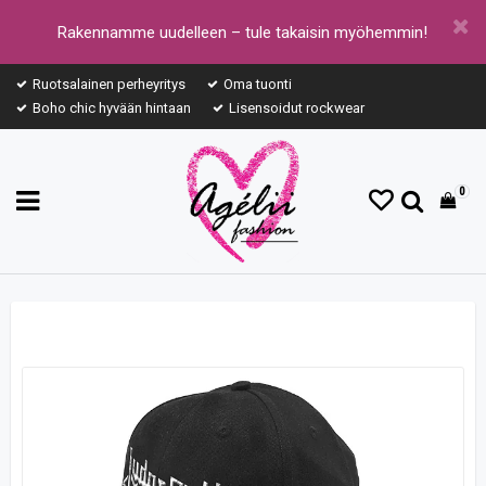
Rakennamme uudelleen – tule takaisin myöhemmin!
Ruotsalainen perheyritys
Oma tuonti
Boho chic hyvään hintaan
Lisensoidut rockwear
0