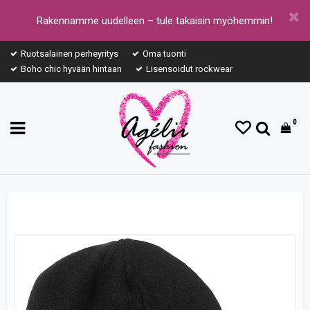
Rakennamme uudelleen – tule takaisin myöhemmin!
Ruotsalainen perheyritys
Oma tuonti
Boho chic hyvään hintaan
Lisensoidut rockwear
0