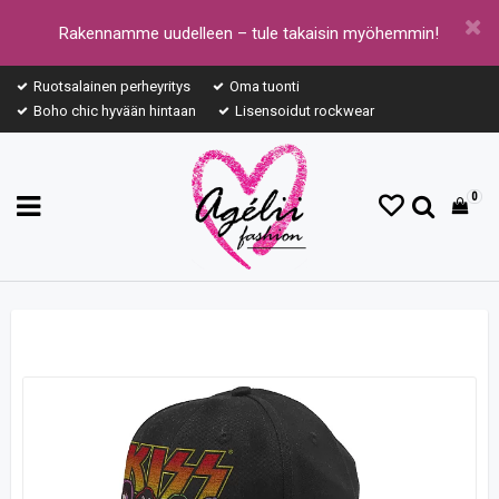
Rakennamme uudelleen – tule takaisin myöhemmin!
Ruotsalainen perheyritys
Oma tuonti
Boho chic hyvään hintaan
Lisensoidut rockwear
0