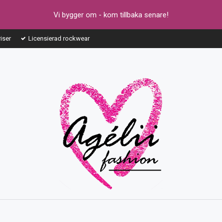
Vi bygger om - kom tillbaka senare!
riser
Licensierad rockwear