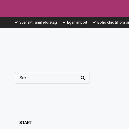
Svenskt familjeföretag
Egen import
Boho chic till bra p
START