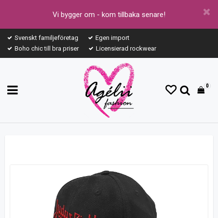
Vi bygger om - kom tillbaka senare!
Svenskt familjeföretag
Egen import
Boho chic till bra priser
Licensierad rockwear
0