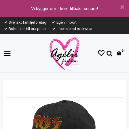
Vi bygger om - kom tillbaka senare!
Svenskt familjeföretag
Egen import
Boho chic till bra priser
Licensierad rockwear
0