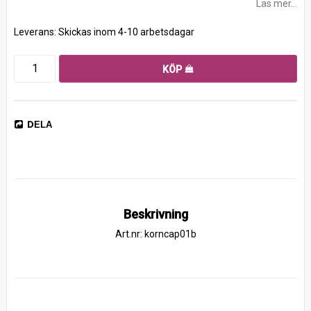
Läs mer...
Leverans:
Skickas inom 4-10 arbetsdagar
KÖP
DELA
Beskrivning
Art.nr: korncap01b