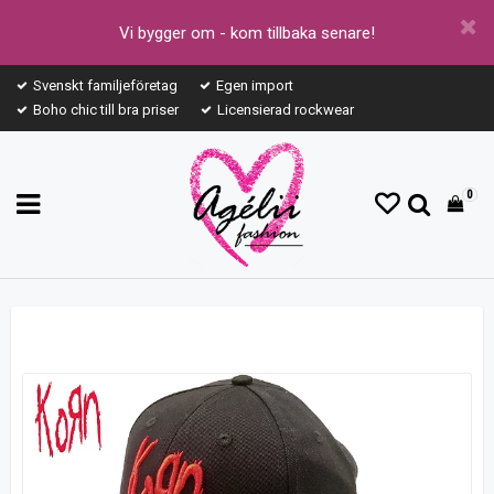
Vi bygger om - kom tillbaka senare!
Svenskt familjeföretag
Egen import
Boho chic till bra priser
Licensierad rockwear
0