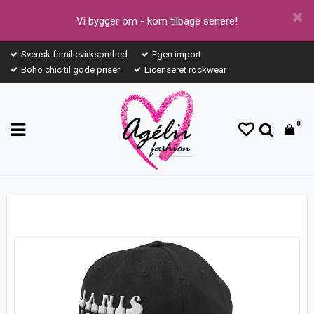
Vi bygger om - kom tilbage senere!
Svensk familievirksomhed
Egen import
Boho chic til gode priser
Licenseret rockwear
0