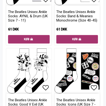
Add to list of favorites
Add to
The Beatles Unisex Ankle
The Beatles Unisex Ankle
Socks: AYNIL & Drum (UK
Socks: Band & Meanies
Size 7 - 11)
Monochrome (Size 40-45)
61 DKK
61 DKK
KØB
KØB
Add to list of favorites
Add to
The Beatles Unisex Ankle
The Beatles Unisex Ankle
Socks: Good V Evil (UK
Socks: Icons (UK Size 7 -