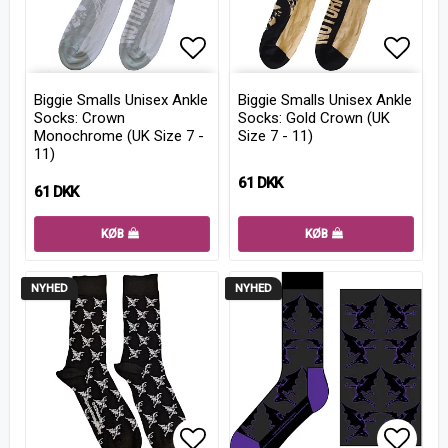
Add to list of favorites
Add to
Biggie Smalls Unisex Ankle
Biggie Smalls Unisex Ankle
Socks: Crown
Socks: Gold Crown (UK
Monochrome (UK Size 7 -
Size 7 - 11)
11)
61 DKK
61 DKK
KØB
KØB
NYHED
NYHED