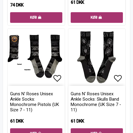
61 DKK
74 DKK
KØB
KØB
Add to list of favorites
Add to
Guns N' Roses Unisex
Guns N' Roses Unisex
Ankle Socks:
Ankle Socks: Skulls Band
Monochrome Pistols (UK
Monochrome (UK Size 7 -
Size 7 - 11)
11)
61 DKK
61 DKK