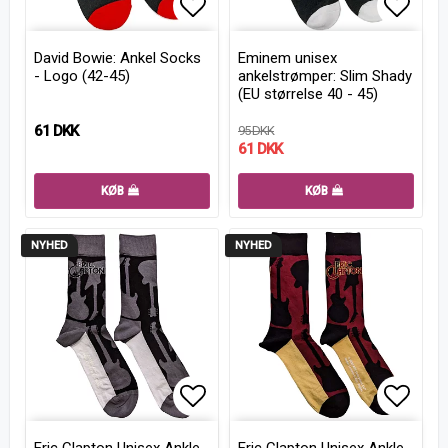
Add to list of favorites
Add to
David Bowie: Ankel Socks
Eminem unisex
- Logo (42-45)
ankelstrømper: Slim Shady
(EU størrelse 40 - 45)
61 DKK
95 DKK
61 DKK
KØB
KØB
NYHED
NYHED
Add to list of favorites
Add to
Eric Clapton Unisex Ankle
Eric Clapton Unisex Ankle