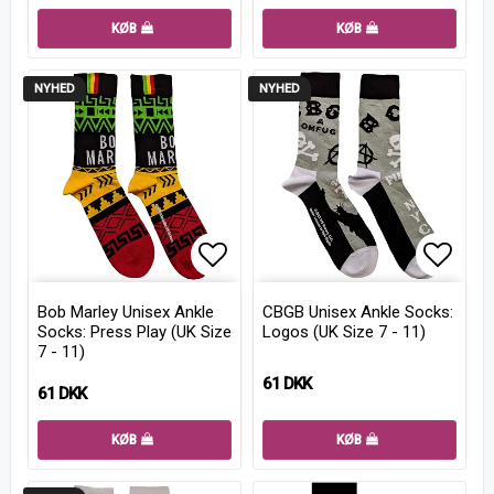
KØB
KØB
NYHED
NYHED
Add to list of favorites
Add to
Bob Marley Unisex Ankle
CBGB Unisex Ankle Socks:
Socks: Press Play (UK Size
Logos (UK Size 7 - 11)
7 - 11)
61 DKK
61 DKK
KØB
KØB