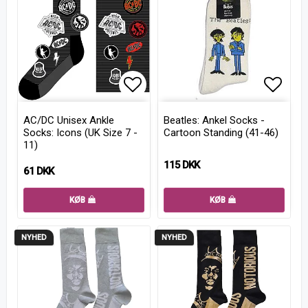
Add to list of favorites
Add to
AC/DC Unisex Ankle
Beatles: Ankel Socks -
Socks: Icons (UK Size 7 -
Cartoon Standing (41-46)
11)
115 DKK
61 DKK
KØB
KØB
NYHED
NYHED