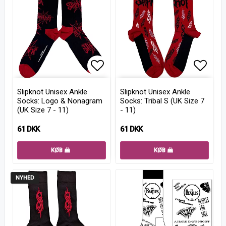
Add to list of favorites
Add to
Slipknot Unisex Ankle
Slipknot Unisex Ankle
Socks: Logo & Nonagram
Socks: Tribal S (UK Size 7
(UK Size 7 - 11)
- 11)
61 DKK
61 DKK
KØB
KØB
NYHED