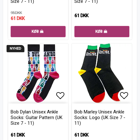
Size 7 - 11)
Size 7 - 11)
95 DKK
61 DKK
61 DKK
KØB
KØB
NYHED
Add to list of favorites
Add to
Bob Dylan Unisex Ankle
Bob Marley Unisex Ankle
Socks: Guitar Pattern (UK
Socks: Logo (UK Size 7 -
Size 7 - 11)
11)
61 DKK
61 DKK