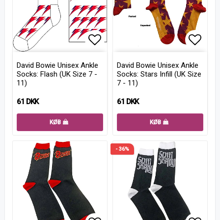
Add to list of favorites
Add to
David Bowie Unisex Ankle
David Bowie Unisex Ankle
Socks: Flash (UK Size 7 -
Socks: Stars Infill (UK Size
11)
7 - 11)
61 DKK
61 DKK
KØB
KØB
- 36%