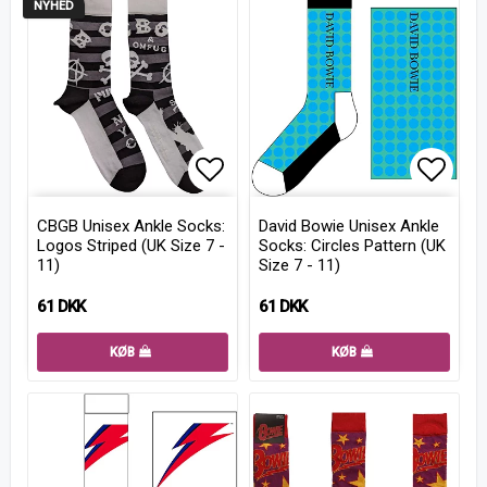
NYHED
Add to list of favorites
Add to
CBGB Unisex Ankle Socks:
David Bowie Unisex Ankle
Logos Striped (UK Size 7 -
Socks: Circles Pattern (UK
11)
Size 7 - 11)
61 DKK
61 DKK
KØB
KØB