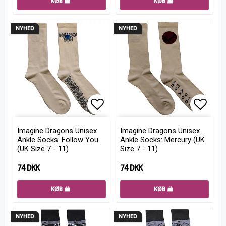
KØB
KØB
NYHED
NYHED
Add to list of favorites
Add to
Imagine Dragons Unisex
Imagine Dragons Unisex
Ankle Socks: Follow You
Ankle Socks: Mercury (UK
(UK Size 7 - 11)
Size 7 - 11)
74 DKK
74 DKK
KØB
KØB
NYHED
NYHED