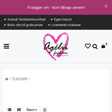
Vi bygger om - kom tilbage senere!
Svensk familievirksomhed
Egen import
Boho chic til gode priser
Licenseret rockwear
0
TILBEHØR
Navn