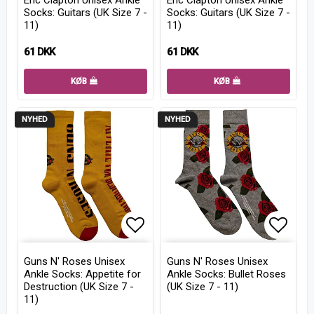
Socks: Guitars (UK Size 7 -
Socks: Guitars (UK Size 7 -
11)
11)
61 DKK
61 DKK
KØB
KØB
NYHED
NYHED
Add to list of favorites
Add to
Guns N' Roses Unisex
Guns N' Roses Unisex
Ankle Socks: Appetite for
Ankle Socks: Bullet Roses
Destruction (UK Size 7 -
(UK Size 7 - 11)
11)