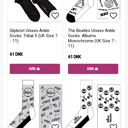
Add to list of favorites
Add to
Slipknot Unisex Ankle
The Beatles Unisex Ankle
Socks: Tribal S (UK Size 7
Socks: Albums
- 11)
Monochrome (UK Size 7 -
11)
61 DKK
61 DKK
KØB
KØB