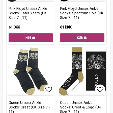
Add to list of favorites
Add to
Pink Floyd Unisex Ankle
Pink Floyd Unisex Ankle
Socks: Later Years (UK
Socks: Spectrum Sole (UK
Size 7 - 11)
Size 7 - 11)
61 DKK
61 DKK
KØB
KØB
Add to list of favorites
Add to
Queen Unisex Ankle
Queen Unisex Ankle
Socks: Crest (UK Size 7 -
Socks: Crest & Logo (UK
11)
Size 7 - 11)