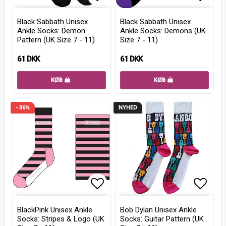
Add to list of favorites
Add to
Black Sabbath Unisex
Black Sabbath Unisex
Ankle Socks: Demon
Ankle Socks: Demons (UK
Pattern (UK Size 7 - 11)
Size 7 - 11)
61 DKK
61 DKK
KØB
KØB
- 36%
NYHED
Add to list of favorites
Add to
BlackPink Unisex Ankle
Bob Dylan Unisex Ankle
Socks: Stripes & Logo (UK
Socks: Guitar Pattern (UK