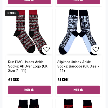
NYHED
Add to list of favorites
Add to
Run DMC Unisex Ankle
Slipknot Unisex Ankle
Socks: All Over Logo (UK
Socks: Barcode (UK Size 7
Size 7 - 11)
- 11)
61 DKK
61 DKK
KØB
KØB