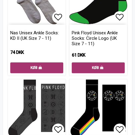
Add to list of favorites
Add to
Nas Unisex Ankle Socks:
Pink Floyd Unisex Ankle
KD II (UK Size 7 - 11)
Socks: Circle Logo (UK
Size 7 - 11)
74 DKK
61 DKK
KØB
KØB