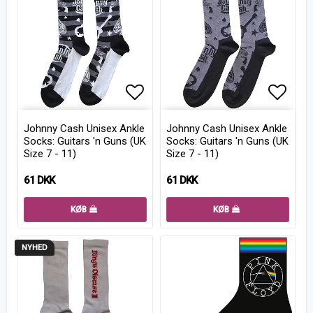
Add to list of favorites
Add to
Johnny Cash Unisex Ankle
Johnny Cash Unisex Ankle
Socks: Guitars 'n Guns (UK
Socks: Guitars 'n Guns (UK
Size 7 - 11)
Size 7 - 11)
61 DKK
61 DKK
KØB
KØB
NYHED