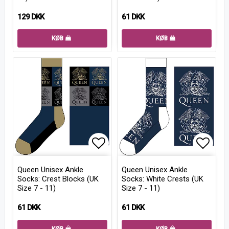
129 DKK
61 DKK
KØB
KØB
Add to list of favorites
Add to
Queen Unisex Ankle
Queen Unisex Ankle
Socks: Crest Blocks (UK
Socks: White Crests (UK
Size 7 - 11)
Size 7 - 11)
61 DKK
61 DKK
KØB
KØB