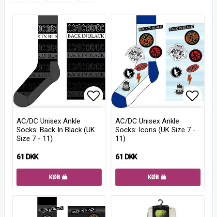
Add to list of favorites
Add to
AC/DC Unisex Ankle
AC/DC Unisex Ankle
Socks: Back In Black (UK
Socks: Icons (UK Size 7 -
Size 7 - 11)
11)
61 DKK
61 DKK
KØB
KØB