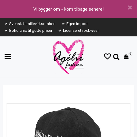
Vi bygger om - kom tilbage senere!
Svensk familievirksomhed
Egen import
Boho chic til gode priser
Licenseret rockwear
0