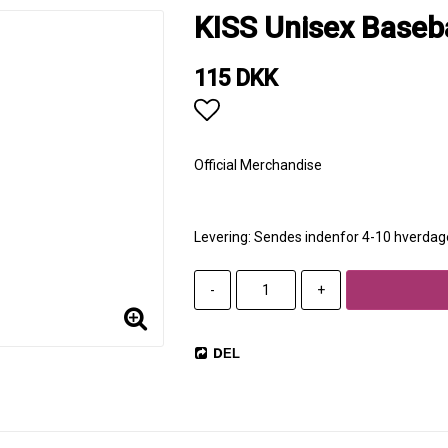
KISS Unisex Baseba
115 DKK
Add to list of favorites
Official Merchandise
Levering:
Sendes indenfor 4-10 hverdag
-
+
DEL