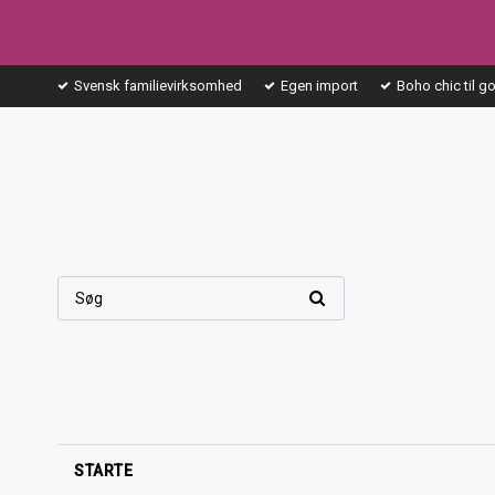
Svensk familievirksomhed
Egen import
Boho chic til g
STARTE