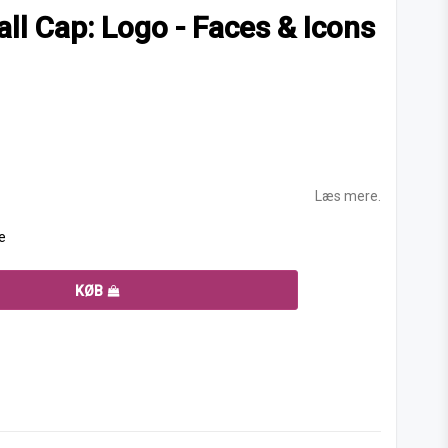
ll Cap: Logo - Faces & Icons
Læs mere.
e
KØB