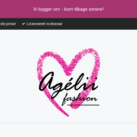
Vi bygger om - kom tilbage senere!
ode priser
Licenseret rockwear