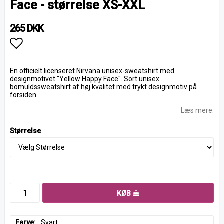
Face - størrelse XS-XXL
265 DKK
Add to list of favorites
En officielt licenseret Nirvana unisex-sweatshirt med
designmotivet "Yellow Happy Face". Sort unisex
bomuldssweatshirt af høj kvalitet med trykt designmotiv på
forsiden.
Læs mere.
Størrelse
KØB
Farve
Svart