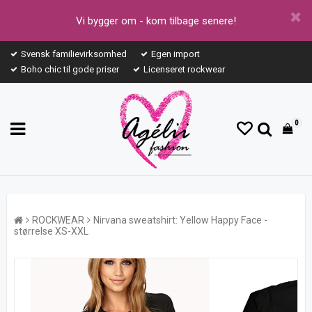
Vi bygger om - kom tilbage senere!
Svensk familievirksomhed
Egen import
Boho chic til gode priser
Licenseret rockwear
0
ROCKWEAR
Nirvana sweatshirt: Yellow Happy Face -
størrelse XS-XXL